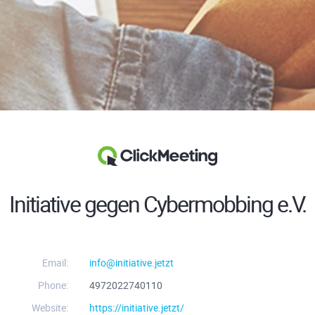
Initiative gegen Cybermobbing e.V.
Email:
info@initiative.jetzt
Phone:
4972022740110
Website:
https://initiative.jetzt/